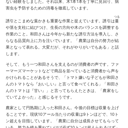
ない経験をしました。それ以来、木1本1本を丁寧に見回り、病
害虫を予防するための消毒を徹底しています。
つる
誘引とこまめな葉かきも重要な作業と捉えています。誘引は
蔓
や茎を支柱に結びつけ、生長の方向や木のバランスを調整する
作業のこと。和田さんは今年から新たな誘引方法を導入し、さ
らなる品質向上に力を注いでいます。「農業は自分の努力が結
果となって表れる。大変だが、それがやりがいでもある」と話
します。
そして、もう一つ和田さんを支えるのが消費者の声です。ファ
ーマーズマーケットなどで商品を並べていると消費者から声を
かけられることがあるそうで、「トマト嫌いな子どもが和田さ
んのトマトなら『おいしい』と言って食べてくれる」「和田さ
んのトマトは『甘い』」と言ってもらえたときは、「農家をし
ていてよかった」と感じるそうです。
農家として円熟期に入った和田さん。今後の目標は収量を上げ
ることです。現状10アール当たりの収量は9トンほどで、10ト
ン超えを目指しています。「農業に自分は成長させてもらって
いる。努力を積み重ねていけば必ず10トンは超えられるはず」