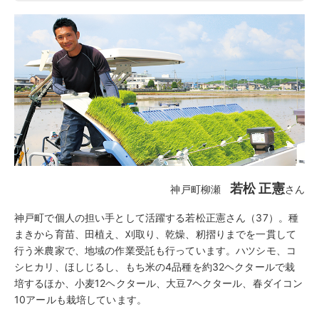
若松 正憲
神戸町柳瀬
さん
神戸町で個人の担い手として活躍する若松正憲さん（37）。種
まきから育苗、田植え、刈取り、乾燥、籾摺りまでを一貫して
行う米農家で、地域の作業受託も行っています。ハツシモ、コ
シヒカリ、ほしじるし、もち米の4品種を約32ヘクタールで栽
培するほか、小麦12ヘクタール、大豆7ヘクタール、春ダイコン
10アールも栽培しています。