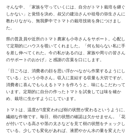
そんな中、「家族を守っていくには、自分がトマト栽培を継ぐ
しかない」と覚悟を決め、叔父の建治さんや祖母の弥生さんに
教わりながら、無我夢中でトマトの栽培技術を身につけまし
た。
県の普及員や近所のトマト農家も小寺さんをサポート。心配し
て定期的にハウスを覗いてくれました。「何も知らない私に手
を差し伸べてくれた。今の私があるのは、家族や周りの皆さん
のサポートのおかげ」と感謝の言葉を口にします。
「日ごろは、消費者の顔を思い浮かべながら作業するようにし
ている」という小寺さん。収入に直結する収量も大切ですが、
消費者に喜んでもらえるトマトを作ろうと、味にもこだわって
います。定期的に自分の作ったトマトを試食しては味を確か
め、栽培に生かすようにしています。
トマトは、温度が1度変われば樹の状態が変わるというように、
繊細な作物です。毎日、樹の状態の確認は欠かせません。「花
が付いている高さや茎の太さなどを見て樹の状態をチェックし
ている。少しでも変化があれば、液肥やかん水の量を変えたり