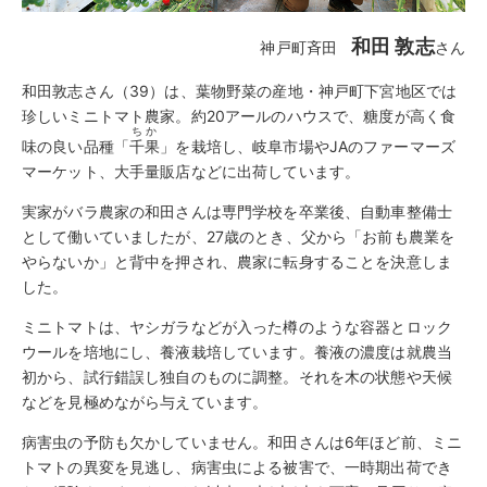
和田 敦志
神戸町斉田
さん
和田敦志さん（39）は、葉物野菜の産地・神戸町下宮地区では
珍しいミニトマト農家。約20アールのハウスで、糖度が高く食
ちか
味の良い品種「
千果
」を栽培し、岐阜市場やJAのファーマーズ
マーケット、大手量販店などに出荷しています。
実家がバラ農家の和田さんは専門学校を卒業後、自動車整備士
として働いていましたが、27歳のとき、父から「お前も農業を
やらないか」と背中を押され、農家に転身することを決意しま
した。
ミニトマトは、ヤシガラなどが入った樽のような容器とロック
ウールを培地にし、養液栽培しています。養液の濃度は就農当
初から、試行錯誤し独自のものに調整。それを木の状態や天候
などを見極めながら与えています。
病害虫の予防も欠かしていません。和田さんは6年ほど前、ミニ
トマトの異変を見逃し、病害虫による被害で、一時期出荷でき