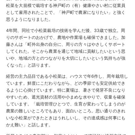
松菜を大規模で栽培する神戸町の（有）健康やさい村に従業員
として雇用されたことで、「神戸町で農家になりたい」と強く
思うようになりました。
4年間、同社で小松菜栽培の技術を学んだ後、33歳で独立。周
りのサポートのおかげで、農地や作業場も確保できました。加
藤さんは「町外出身の自分に、周りの方々はやさしくサポート
してくれた。そこから農業を通じて地域に貢献したいという思
いや、地域の方とのつながりを大切にしたいという気持ちが強
くなった」と語ります。
経営の主力品目である小松菜は、ハウスで年6作し、周年栽培し
ています。鮮度にこだわりながら、どの季節でも安定供給でき
るように心掛けています。特に夏場は、暑さで発芽不良になり
やすいため、遮光資材の活用や小まめな水やりで、収量を確保
しています。「栽培管理ひとつで、生育が変わってしまうのが
農業の難しいところでもあり、面白いところ。思い通りのきれ
いな小松菜ができたときはうれしいし、その達成感は何事にも
かえ難い」と話します。