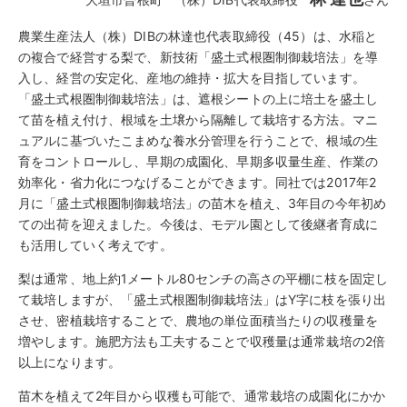
農業生産法人（株）DIBの林達也代表取締役（45）は、水稲と
の複合で経営する梨で、新技術「盛土式根圏制御栽培法」を導
入し、経営の安定化、産地の維持・拡大を目指しています。
「盛土式根圏制御栽培法」は、遮根シートの上に培土を盛土し
て苗を植え付け、根域を土壌から隔離して栽培する方法。マニ
ュアルに基づいたこまめな養水分管理を行うことで、根域の生
育をコントロールし、早期の成園化、早期多収量生産、作業の
効率化・省力化につなげることができます。同社では2017年2
月に「盛土式根圏制御栽培法」の苗木を植え、3年目の今年初め
ての出荷を迎えました。今後は、モデル園として後継者育成に
も活用していく考えです。
梨は通常、地上約1メートル80センチの高さの平棚に枝を固定し
て栽培しますが、「盛土式根圏制御栽培法」はY字に枝を張り出
させ、密植栽培することで、農地の単位面積当たりの収穫量を
増やします。施肥方法も工夫することで収穫量は通常栽培の2倍
以上になります。
苗木を植えて2年目から収穫も可能で、通常栽培の成園化にかか