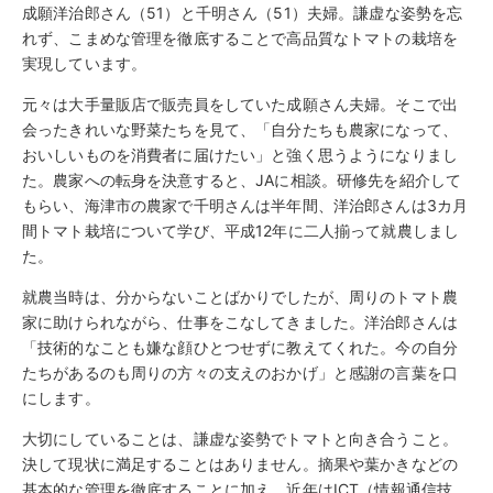
成願洋治郎さん（51）と千明さん（51）夫婦。謙虚な姿勢を忘
れず、こまめな管理を徹底することで高品質なトマトの栽培を
実現しています。
元々は大手量販店で販売員をしていた成願さん夫婦。そこで出
会ったきれいな野菜たちを見て、「自分たちも農家になって、
おいしいものを消費者に届けたい」と強く思うようになりまし
た。農家への転身を決意すると、JAに相談。研修先を紹介して
もらい、海津市の農家で千明さんは半年間、洋治郎さんは3カ月
間トマト栽培について学び、平成12年に二人揃って就農しまし
た。
就農当時は、分からないことばかりでしたが、周りのトマト農
家に助けられながら、仕事をこなしてきました。洋治郎さんは
「技術的なことも嫌な顔ひとつせずに教えてくれた。今の自分
たちがあるのも周りの方々の支えのおかげ」と感謝の言葉を口
にします。
大切にしていることは、謙虚な姿勢でトマトと向き合うこと。
決して現状に満足することはありません。摘果や葉かきなどの
基本的な管理を徹底することに加え、近年はICT（情報通信技