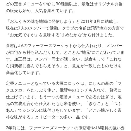
どの定番メニューを中心に30種類以上。最近はオリジナル弁当
の販売も始め、人気を集めています。
「おふくろの味を地域に発信しよう」と2011年3月に結成し、
現在は7人のメンバーで活動。クラブの名前は飛騨地方の方言で
「お元気ですか」を意味する“まめなかな”から付けました。
食材はJAのファーマーズマーケットから仕入れたり、メンバー
が自宅から持ち込んだりして、とことん“地元”にこだわっていま
す。加工品は、メンバー同士が話し合い、試食もして「これな
ら消費者に喜んでもらえそう」と、意見が一致したものだけを
商品化しています。
定番メニューとなっている大豆コロッケは、にしみの産の「フ
クユタカ」をたっぷり使い、飛騨牛のミンチも入れて、贅沢に
仕上げています。もう一つの定番メニューであるおはぎは、地
元の営農組合から仕入れたもち米を使い、「きなこ」と「つぶ
あん」でシンプルに味付けをしています。「どこか懐かしく素
朴な味がする」とリピーターの多い一品です。
2年前には、ファーマーズマーケットの来店者やJA職員の強い要