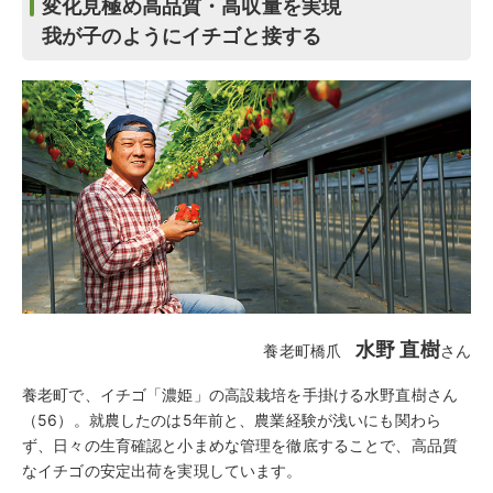
変化見極め高品質・高収量を実現
我が子のようにイチゴと接する
水野 直樹
養老町橋爪
さん
養老町で、イチゴ「濃姫」の高設栽培を手掛ける水野直樹さん
（56）。就農したのは5年前と、農業経験が浅いにも関わら
ず、日々の生育確認と小まめな管理を徹底することで、高品質
なイチゴの安定出荷を実現しています。