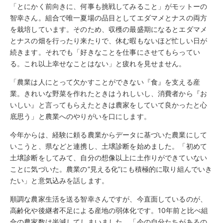
「とにかく前向きに、何事も挑戦してみること」がモットーの
智幸さん。組合で唯一夏場の品目としてエダマメとナスの両方
を栽培しています。そのため、収穫の最盛期になるとエダマメ
とナスの畑を行ったり来たりで、休む暇もないほど忙しい日が
続きます。それでも「好きなことを仕事にさせてもらってい
る。これ以上幸せなことはない」と疲れを見せません。
「農業は人にとって欠かすことができない『食』を支える産
業。きれいな野菜を作れたときはうれしいし、消費者から『お
いしい』と言ってもらえたときは農家をしていて良かったと心
底思う」と農業へのやりがいを口にします。
今年からは、経験に頼る農業からデータに基づいた農業にして
いこうと、県などと連携し、土壌診断を始めました。「初めて
土壌診断をしてみて、自分の想像以上に土作りができていない
ことに気づいた。農業の“見える化”にも積極的に取り組んでいき
たい」と意気込みを話します。
順調な農家生活を送る智幸さんですが、今直面しているのが、
高齢化や後継者不足による産地の弱体化です。10年前と比べ組
合の農家数は半減してしまいました。「今の自分たちがあるの