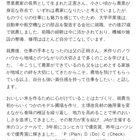
専業農家の長男として生まれた正憲さん。小さい頃から農業が
身近な存在で、いずれは農家になりたいと考えていましたが、
ものづくりの仕事にも魅力を感じていたため、大学卒業後は、
自動車や航空機などの部品を製造する会社に就職。その後27歳
で就農しました。前職の経験は今に活かされており、機械や施
設の整備、修理はほとんど自分でこなしています。
就農後、仕事の手本となったのは父の正樹さん。米作りのノウ
ハウから地域とのつながりの大切さまで多くのことを学びまし
た。「今こうして農業ができているのも父をはじめとする家族
が地域との絆を大切にしてきたからこそ。農地を預けてもらっ
ている以上、自分も強い責任感を持って仕事をしたい」と話し
ます。
おいしい米を作るために心がけていることは土づくり。就農当
初からいくつかのモデル圃場を作り、土壌改良材の施用量を変
えながら食味の検証を繰り返し、地力を高めることで米のおい
しさを追求してきました。その努力が実を結び、JAが主催する
米のコンクールで、3年前にコシヒカリで優良賞、昨年はハツシ
モで優秀賞に輝きました。「P（Plan）D（Do）C（Check）