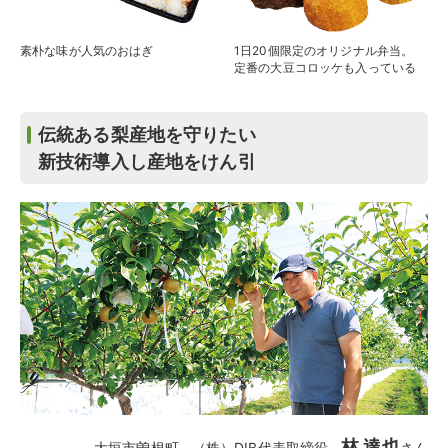
素朴な味が人気のおはぎ
1日20個限定のオリジナル弁当。
定番の大豆コロッケも入っている
伝統ある梨産地を守りたい
新技術導入し産地をけん引
林 達也
大垣市曽根町
（株）DIB代表取締役
さん