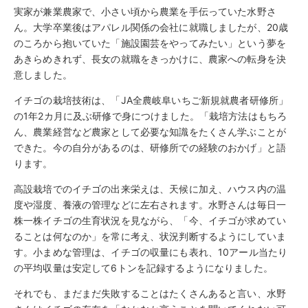
実家が兼業農家で、小さい頃から農業を手伝っていた水野さ
ん。大学卒業後はアパレル関係の会社に就職しましたが、20歳
のころから抱いていた「施設園芸をやってみたい」という夢を
あきらめきれず、長女の就職をきっかけに、農家への転身を決
意しました。
イチゴの栽培技術は、「JA全農岐阜いちご新規就農者研修所」
の1年2カ月に及ぶ研修で身につけました。「栽培方法はもちろ
ん、農業経営など農家として必要な知識をたくさん学ぶことが
できた。今の自分があるのは、研修所での経験のおかげ」と語
ります。
高設栽培でのイチゴの出来栄えは、天候に加え、ハウス内の温
度や湿度、養液の管理などに左右されます。水野さんは毎日一
株一株イチゴの生育状況を見ながら、「今、イチゴが求めてい
ることは何なのか」を常に考え、状況判断するようにしていま
す。小まめな管理は、イチゴの収量にも表れ、10アール当たり
の平均収量は安定して6トンを記録するようになりました。
それでも、まだまだ失敗することはたくさんあると言い、水野