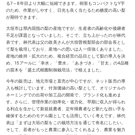
る7～8年目より大幅に短縮できます。樹形もコンパクトなY字
のため、作業がしやすく、日光も良く当たるため糖度の高い梨
が期待できます。
大垣市は県内屈指の梨の産地ですが、生産者の高齢化や後継者
不足が課題となっていました。そこで、立ち上がったのが林代
表です。林代表は父の政美さんが大垣曽根梨部会の部会長とし
て梨を栽培しており、産地への思いは人一倍強くありました。
産地の維持・拡大のため、複合経営の品目として梨の導入を決
め、15アールに「幸水」「豊水」「あきづき」「甘太」の4品種
の苗木を「盛土式根圏制御栽培法」で植えました。
今年の販売は、地元市場と直売が中心ですが、ネット販売の導
入も検討しています。付加価値の高い梨として、オリジナルの
ネーミングでの出荷や加工品の開発で、ブランド化も進めま
す。さらに、管理作業の効率化・省力化、早期に収入が得られ
る利点を生かして新規就農者、定年帰農者など新たな担い手を
確保するためのモデル園としても活用していく考えです。林代
表は「まずは大垣の梨をこの栽培方法を通じて有名にしたい。
そして、若者がもっと農業に参入してくれるよう、農業を魅力