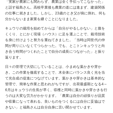
「実家が農家にも関わらず、農業は全く手伝ってこなかった」
と話す福島さん。高校卒業後も農業の道には進まず、建築関係
の仕事に就きました。しかし、23歳のとき父が病に倒れ、何も
分からないまま家業を継ぐことになりました。
キュウリの栽培を始めてからは「自分がやるしかない」と腹を
くくり、とにかく現場（ハウス）に足を運ぶことで、栽培技術
を身に付けようと努力を重ねてきました。「当時は同世代の仲
間が周りにいなくてつらかった。でも、とこトンキュウリと向
き合う時間がつくれたことで自分の成長につながった」と振り
返ります。
日々の管理で大切にしていることは、小まめな葉かきや芽か
き。この作業を徹底することで、木全体にバランス良く光を当
て光合成の促進につなげています。葉かきや芽かきは基本的な
管理で、簡単な作業と思われがちですが、出荷最盛期となる4～
6月はキュウリの生長が早く、収穫と同時に葉かきや芽かきを行
うのは大変な労力がかかります。「農業は自分の頑張りが品質
や収量になって表れる。良いものをつくるには自分に妥協はで
きない」と福島さんは自分自身に言い聞かせています。