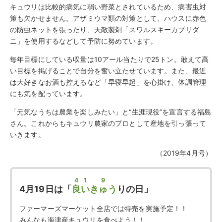
キュウリは比較的病気に弱い野菜とされているため、病害虫対
策も欠かせません。アザミウマ類の対策として、ハウスに赤色
の防虫ネットを張ったり、天敵製剤「スワルスキーカブリダ
ニ」を使用するなどして予防に努めています。
毎年目標にしている収量は10アール当たりで25トン。敢えて高
い目標を掲げることで自分を奮い立たせています。また、最近
は大好きなお酒も控えるなど「早寝早起」を心掛け、体調管理
にも気を配っています。
「元気なうちは農業を楽しみたい」と“生涯現役”を宣言する福島
さん。これからもキュウリ農家のプロとして産地を引っ張って
いきます。
（2019年4月号）
4
1
9
4月19日は「
良
い
きゅう
りの日」
ファーマーズマーケット全店では特売を実施予定！！
みんなも海津産キュウリを食べよう！！