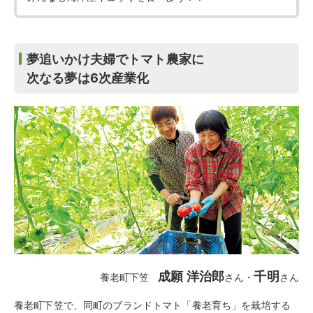
夢追いかけ夫婦でトマト農家に
次なる夢は6次産業化
成願 洋治郎
千明
養老町下笠
さん
・
さん
養老町下笠で、同町のブランドトマト「養老育ち」を栽培する