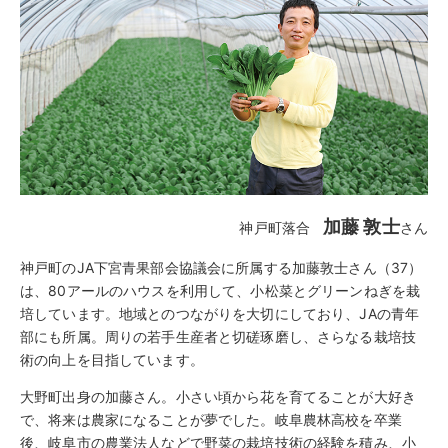
加藤 敦士
神戸町落合
さん
神戸町のJA下宮青果部会協議会に所属する加藤敦士さん（37）
は、80アールのハウスを利用して、小松菜とグリーンねぎを栽
培しています。地域とのつながりを大切にしており、JAの青年
部にも所属。周りの若手生産者と切磋琢磨し、さらなる栽培技
術の向上を目指しています。
大野町出身の加藤さん。小さい頃から花を育てることが大好き
で、将来は農家になることが夢でした。岐阜農林高校を卒業
後、岐阜市の農業法人などで野菜の栽培技術の経験を積み、小