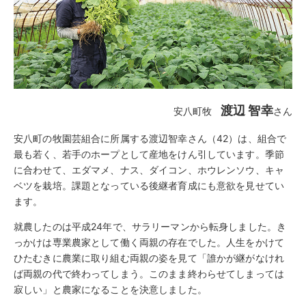
渡辺 智幸
安八町牧
さん
安八町の牧園芸組合に所属する渡辺智幸さん（42）は、組合で
最も若く、若手のホープとして産地をけん引しています。季節
に合わせて、エダマメ、ナス、ダイコン、ホウレンソウ、キャ
ベツを栽培。課題となっている後継者育成にも意欲を見せてい
ます。
就農したのは平成24年で、サラリーマンから転身しました。き
っかけは専業農家として働く両親の存在でした。人生をかけて
ひたむきに農業に取り組む両親の姿を見て「誰かが継がなけれ
ば両親の代で終わってしまう。このまま終わらせてしまっては
寂しい」と農家になることを決意しました。