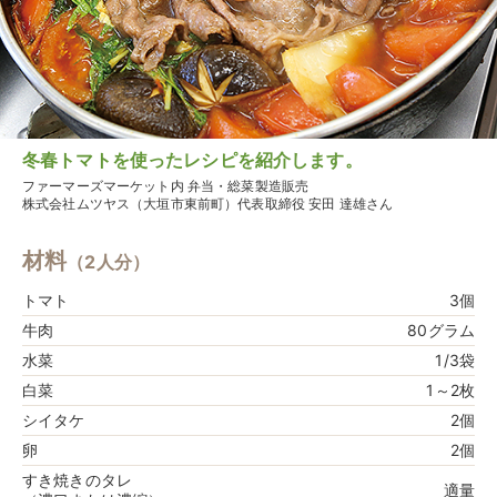
冬春トマトを使ったレシピを紹介します。
ファーマーズマーケット内 弁当・総菜製造販売
株式会社ムツヤス（大垣市東前町）代表取締役 安田 達雄さん
材料
（2人分）
トマト
3個
牛肉
80グラム
水菜
1/3袋
白菜
1～2枚
シイタケ
2個
卵
2個
すき焼きのタレ
適量