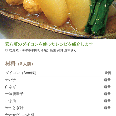
安八町のダイコンを使ったレシピを紹介します
味 なお蔵（海津市平田町今尾）店主 高野 直幸さん
材料
（6人前）
ダイコン（3cm幅）
6個
ナバナ
適量
白ネギ
適量
一味唐辛子
適量
ごま油
適量
米のとぎ汁
適量
合わせだしの材料