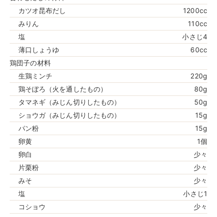
カツオ昆布だし
1200cc
みりん
110cc
塩
小さじ4
薄口しょうゆ
60cc
鶏団子の材料
生鶏ミンチ
220g
鶏そぼろ（火を通したもの）
80g
タマネギ（みじん切りしたもの）
50g
ショウガ（みじん切りしたもの）
15g
パン粉
15g
卵黄
1個
卵白
少々
片栗粉
少々
みそ
少々
塩
小さじ1
コショウ
少々