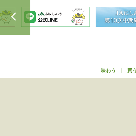
味わう
買