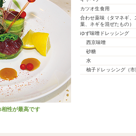
カツオ生食用
合わせ薬味（タマネギ、
葉、ネギを混ぜたもの）
ゆず味噌ドレッシング
西京味噌
砂糖
水
柚子ドレッシング（市
の相性が最高です