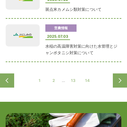
斑点米カメムシ類対策について
営農情報
2025.07.03
水稲の高温障害対策に向けた水管理とジ
ャンボタニシ対策について
1
2
13
14
前へ
次へ